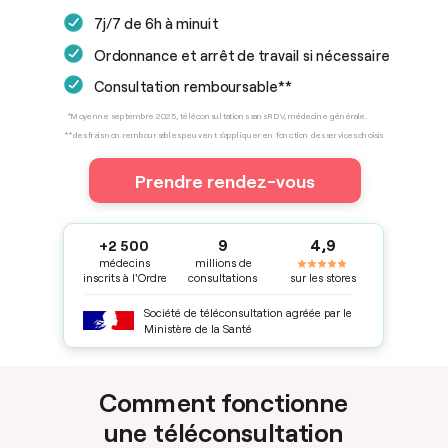
7j/7 de 6h à minuit
Ordonnance et arrêt de travail si nécessaire
Consultation remboursable**
*Moyenne septembre 2025, téléconsultations sans RDV, médecine générale.
**des frais non remboursables peuvent s'appliquer en fonction des services choisis
Prendre rendez-vous
9
4,9
+2 500
médecins
millions de
inscrits à l'Ordre
consultations
sur les stores
Société de téléconsultation agréée par le
Ministère de la Santé
Comment fonctionne
une téléconsultation