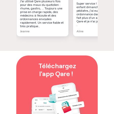
J’ai utilisé Qare plusieurs fois
Super service ! Rdv pour m
pour des maux du quotidien :
enfant dimanche avec un
rhume, gastro, … Toujours une
pédiatre, j'ai eu mon
prise en charge rapide, des
ordonnance dans la foulée.
médecins à l’écoute et des
fait plus d'un an que j'utili
ordonnances envoyées
Qare et je n'ai jamais été d
rapidement. Un service fiable et
.
très pratique..
Jeanne
Aline
Téléchargez
l'app Qare !