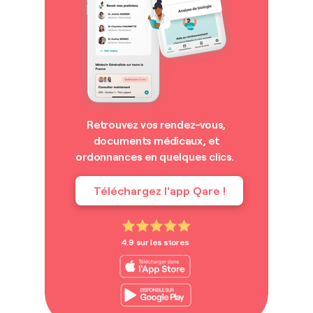
Retrouvez vos rendez-vous,
documents médicaux, et
ordonnances en quelques clics.
Téléchargez l'app Qare !
4.9 sur les stores