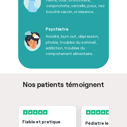
conjonctivite, varicelle, poux, nez
bouché vaccin, croissance....
Psychiatre
Anxiété, burn out, dépression,
phobie, troubles du sommeil,
addiction, troubles du
comportement alimentaire...
Nos patients témoignent
Fiable et pratique
Pédiatre le weeken